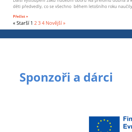
Další vystoupení žáků hudební oboru Na přelomu dubna a kv
děti předvedly, co se všechno během letošního roku naučily
Přečíst »
« Starší
1
2
3
4
Novější »
Sponzoři a dárci