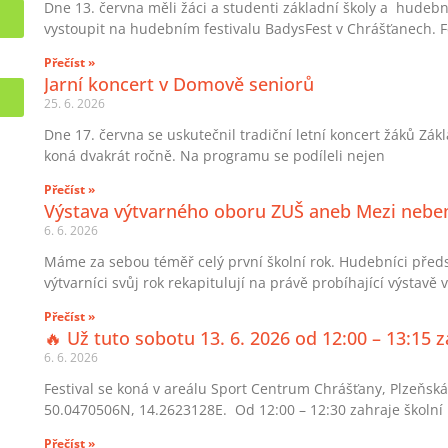
Dne 13. června měli žáci a studenti základní školy a hudebn
vystoupit na hudebním festivalu BadysFest v Chrášťanech. Fe
Přečíst »
Jarní koncert v Domově seniorů
25. 6. 2026
Dne 17. června se uskutečnil tradiční letní koncert žáků Zá
koná dvakrát ročně. Na programu se podíleli nejen
Přečíst »
Výstava výtvarného oboru ZUŠ aneb Mezi nebe
6. 6. 2026
Máme za sebou téměř celý první školní rok. Hudebníci předst
výtvarníci svůj rok rekapitulují na právě probíhající výstavě 
Přečíst »
🔥 Už tuto sobotu 13. 6. 2026 od 12:00 – 13:15
6. 6. 2026
Festival se koná v areálu Sport Centrum Chrášťany, Plzeňská
50.0470506N, 14.2623128E. Od 12:00 – 12:30 zahraje školní
Přečíst »