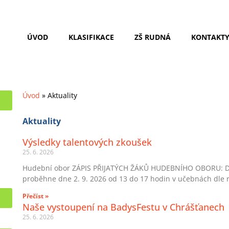
ÚVOD
KLASIFIKACE
ZŠ RUDNÁ
KONTAKT
Úvod
»
Aktuality
Aktuality
Výsledky talentových zkoušek
25. 6. 2026
Hudební obor ZÁPIS PŘIJATÝCH ŽÁKŮ HUDEBNÍHO OBORU: Do
proběhne dne 2. 9. 2026 od 13 do 17 hodin v učebnách dle r
Přečíst »
Naše vystoupení na BadysFestu v Chrášťanech
25. 6. 2026