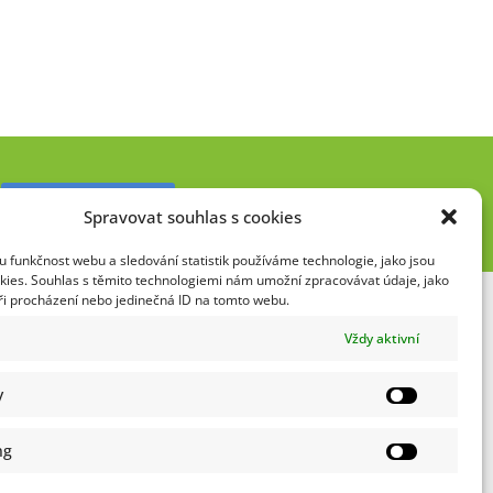
Napište nám »
Spravovat souhlas s cookies
 funkčnost webu a sledování statistik používáme technologie, jako jsou
kies. Souhlas s těmito technologiemi nám umožní zpracovávat údaje, jako
při procházení nebo jedinečná ID na tomto webu.
Vždy aktivní
 odkazy
trace webu »
y
65 »
ng
ce »