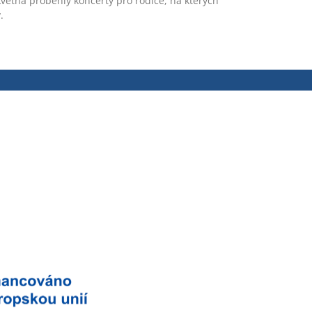
ětna proběhly koncerty pro rodiče, na kterých
.