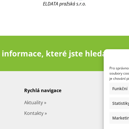
ELDATA pražská s.r.o.
 informace, které jste hledali?
Pro správnou
soubory coo
je chování 
Funkční
Rychlá navigace
Interní
Aktuality »
Adminis
Statistik
Kontakty »
Office 3
Marketi
Klasifika