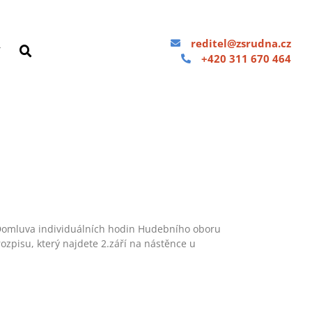
reditel@zsrudna.cz
Y
+420 311 670 464
mluva individuálních hodin Hudebního oboru
ozpisu, který najdete 2.září na nástěnce u