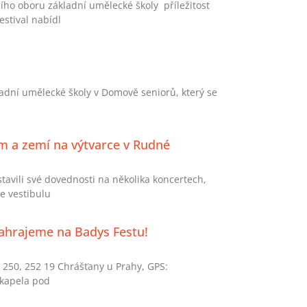
ího oboru základní umělecké školy příležitost
stival nabídl
kladní umělecké školy v Domově seniorů, který se
m a zemí na výtvarce v Rudné
avili své dovednosti na několika koncertech,
ve vestibulu
 zahrajeme na Badys Festu!
 250, 252 19 Chrášťany u Prahy, GPS:
 kapela pod