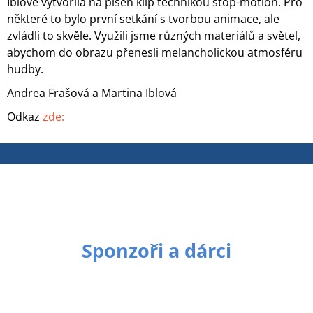
Iblové vytvořila na píseň klip technikou stop-motion. Pro
některé to bylo první setkání s tvorbou animace, ale
zvládli to skvěle. Využili jsme různých materiálů a světel,
abychom do obrazu přenesli melancholickou atmosféru
hudby.
Andrea Frašová a Martina Iblová
Odkaz
zde:
Sponzoři a dárci