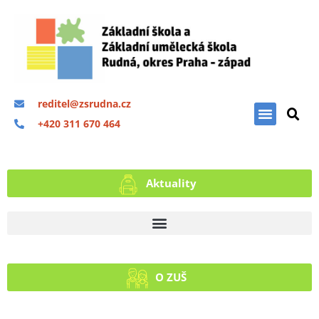
reditel@zsrudna.cz
+420 311 670 464
Aktuality
O ZUŠ