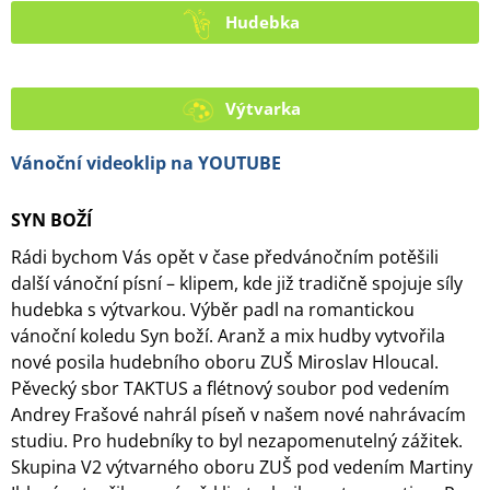
Hudebka
Výtvarka
Vánoční videoklip na YOUTUBE
SYN BOŽÍ
Rádi bychom Vás opět v čase předvánočním potěšili
další vánoční písní – klipem, kde již tradičně spojuje síly
hudebka s výtvarkou. Výběr padl na romantickou
vánoční koledu Syn boží. Aranž a mix hudby vytvořila
nové posila hudebního oboru ZUŠ Miroslav Hloucal.
Pěvecký sbor TAKTUS a flétnový soubor pod vedením
Andrey Frašové nahrál píseň v našem nové nahrávacím
studiu. Pro hudebníky to byl nezapomenutelný zážitek.
Skupina V2 výtvarného oboru ZUŠ pod vedením Martiny